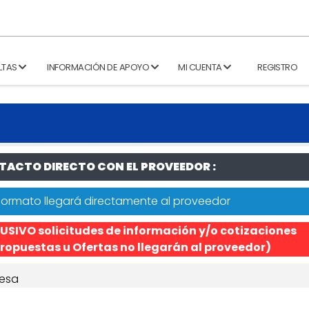
LTAS
INFORMACIÓN DE APOYO
MI CUENTA
REGISTRO
ACTO DIRECTO CON EL PROVEEDOR :
formato llegará directamente al proveedor
USIVO solicitudes de información y/o cotizaciones
ropuestas u Ofertas no llegarán al proveedor)
esa