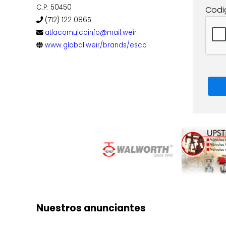
C.P. 50450
Codi
(712) 122 0865
atlacomulcoinfo@mail.weir
www.global.weir/brands/esco
Nuestros anunciantes