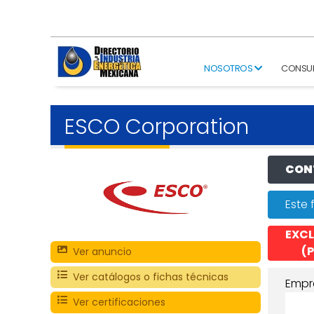
NOSOTROS
CONSU
ESCO Corporation
CONT
Este 
EXCL
(P
Ver anuncio
Ver catálogos o fichas técnicas
Empr
Ver certificaciones