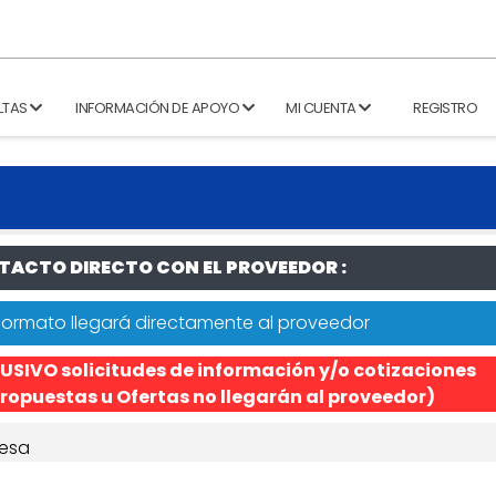
LTAS
INFORMACIÓN DE APOYO
MI CUENTA
REGISTRO
ACTO DIRECTO CON EL PROVEEDOR :
formato llegará directamente al proveedor
USIVO solicitudes de información y/o cotizaciones
ropuestas u Ofertas no llegarán al proveedor)
esa