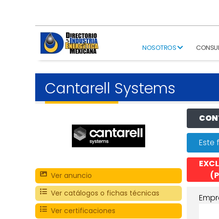
NOSOTROS
CONSU
Cantarell Systems
CONT
Este 
EXCL
(P
Ver anuncio
Ver catálogos o fichas técnicas
Empr
Ver certificaciones