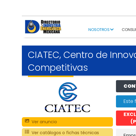
NOSOTROS
CONSU
CIATEC, Centro de Innov
Competitivas
CONT
Este 
EXCL
(P
Ver anuncio
Ver catálogos o fichas técnicas
Empr