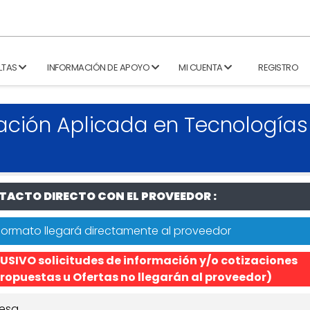
LTAS
INFORMACIÓN DE APOYO
MI CUENTA
REGISTRO
ación Aplicada en Tecnologías
ACTO DIRECTO CON EL PROVEEDOR :
formato llegará directamente al proveedor
USIVO solicitudes de información y/o cotizaciones
ropuestas u Ofertas no llegarán al proveedor)
esa