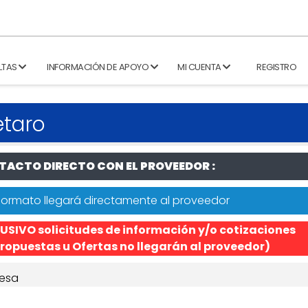
LTAS
INFORMACIÓN DE APOYO
MI CUENTA
REGISTRO
étaro
ACTO DIRECTO CON EL PROVEEDOR :
formato llegará directamente al proveedor
USIVO solicitudes de información y/o cotizaciones
ropuestas u Ofertas no llegarán al proveedor)
esa