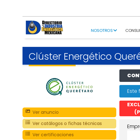
NOSOTROS
CONSU
Clúster Energético Quer
CONT
Este 
EXCL
(P
Ver anuncio
Ver catálogos o fichas técnicas
Empr
Ver certificaciones