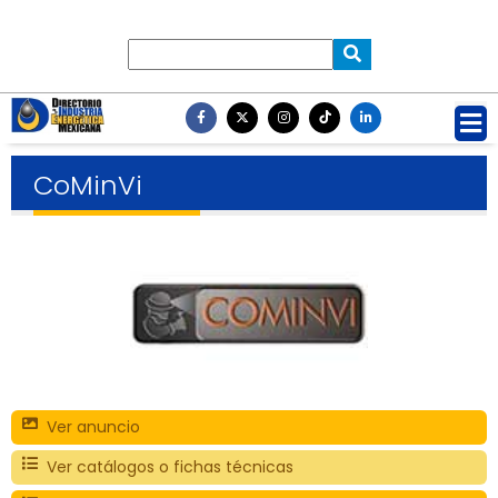
CoMinVi
Ver anuncio
Ver catálogos o fichas técnicas