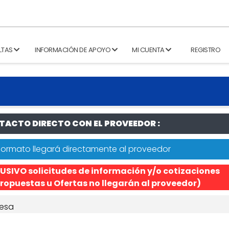
LTAS
INFORMACIÓN DE APOYO
MI CUENTA
REGISTRO
ACTO DIRECTO CON EL PROVEEDOR :
formato llegará directamente al proveedor
USIVO solicitudes de información y/o cotizaciones
ropuestas u Ofertas no llegarán al proveedor)
esa