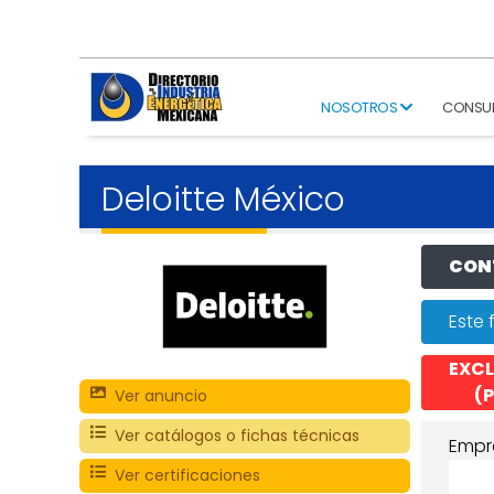
NOSOTROS
CONSU
Deloitte México
CONT
Este 
EXCL
(P
Ver anuncio
Ver catálogos o fichas técnicas
Empr
Ver certificaciones