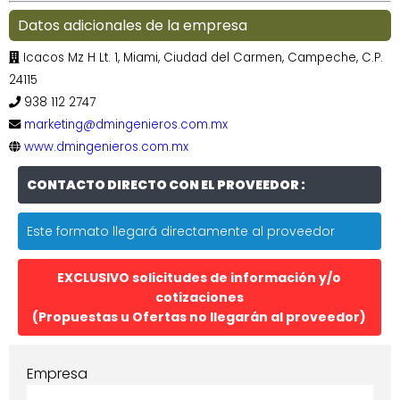
Datos adicionales de la empresa
Icacos Mz H Lt. 1, Miami, Ciudad del Carmen, Campeche, C.P.
24115
938 112 2747
marketing@dmingenieros.com.mx
www.dmingenieros.com.mx
CONTACTO DIRECTO CON EL PROVEEDOR :
Este formato llegará directamente al proveedor
EXCLUSIVO solicitudes de información y/o
cotizaciones
(Propuestas u Ofertas no llegarán al proveedor)
Empresa