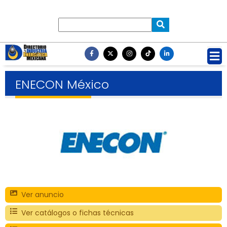
ENECON México
Ver anuncio
Ver catálogos o fichas técnicas