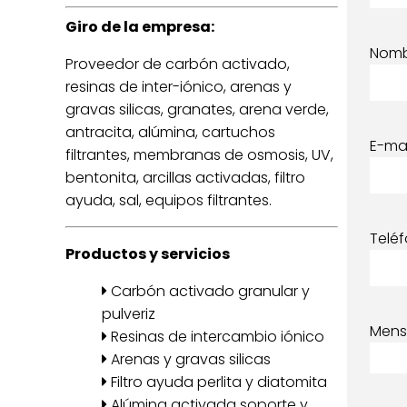
Giro de la empresa:
Nom
Proveedor de carbón activado,
resinas de inter-iónico, arenas y
gravas silicas, granates, arena verde,
antracita, alúmina, cartuchos
E-mai
filtrantes, membranas de osmosis, UV,
bentonita, arcillas activadas, filtro
ayuda, sal, equipos filtrantes.
Telé
Productos y servicios
Carbón activado granular y
pulveriz
Mens
Resinas de intercambio iónico
Arenas y gravas silicas
Filtro ayuda perlita y diatomita
Alúmina activada soporte y