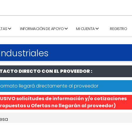
LTAS
INFORMACIÓN DE APOYO
MI CUENTA
REGISTRO
Industriales
ACTO DIRECTO CON EL PROVEEDOR :
formato llegará directamente al proveedor
USIVO solicitudes de información y/o cotizaciones
ropuestas u Ofertas no llegarán al proveedor)
esa