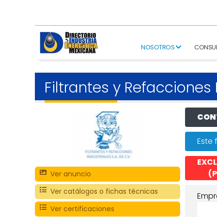
NOSOTROS
CONSU
Filtrantes y Refacciones 
CONT
Este 
EXCL
(P
Ver anuncio
Ver catálogos o fichas técnicas
Empr
Ver certificaciones