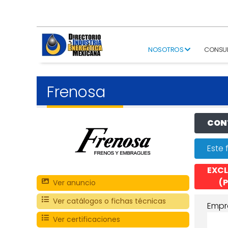
NOSOTROS
CONSU
Frenosa
CONT
Este 
EXCL
(P
Ver anuncio
Ver catálogos o fichas técnicas
Empr
Ver certificaciones