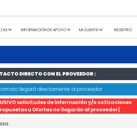
LTAS
INFORMACIÓN DE APOYO
MI CUENTA
REGISTRO
ACTO DIRECTO CON EL PROVEEDOR :
formato llegará directamente al proveedor
USIVO solicitudes de información y/o cotizaciones
ropuestas u Ofertas no llegarán al proveedor)
esa