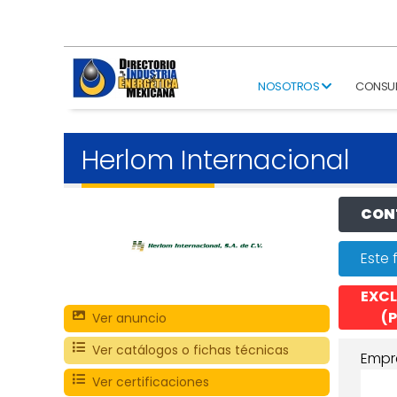
NOSOTROS
CONSU
Herlom Internacional
CONT
Este 
EXCL
(P
Ver anuncio
Ver catálogos o fichas técnicas
Empr
Ver certificaciones