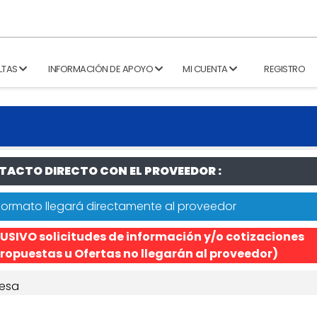
LTAS
INFORMACIÓN DE APOYO
MI CUENTA
REGISTRO
ACTO DIRECTO CON EL PROVEEDOR :
formato llegará directamente al proveedor
USIVO solicitudes de información y/o cotizaciones
ropuestas u Ofertas no llegarán al proveedor)
esa