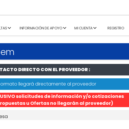
LTAS
INFORMACIÓN DE APOYO
MI CUENTA
REGISTRO
 Hem
ACTO DIRECTO CON EL PROVEEDOR :
formato llegará directamente al proveedor
USIVO solicitudes de información y/o cotizaciones
ropuestas u Ofertas no llegarán al proveedor)
esa