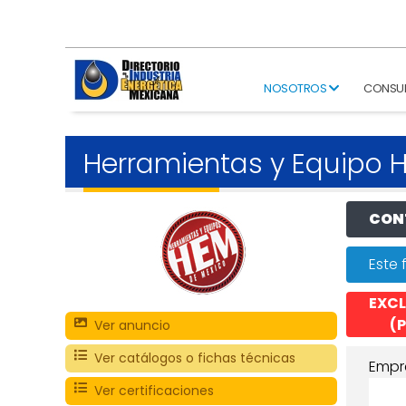
NOSOTROS
CONSU
Herramientas y Equipo
CONT
Este 
EXCL
(P
Ver anuncio
Ver catálogos o fichas técnicas
Empr
Ver certificaciones