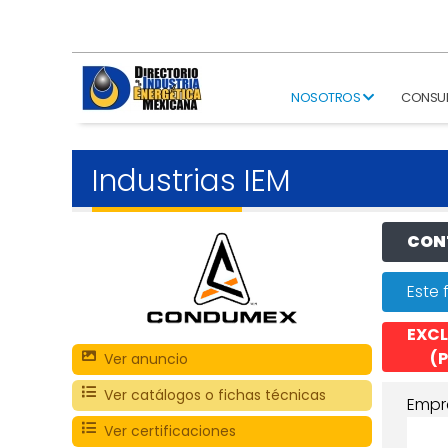
NOSOTROS
CONSU
Industrias IEM
CONT
Este 
EXCL
(P
Ver anuncio
Ver catálogos o fichas técnicas
Empr
Ver certificaciones