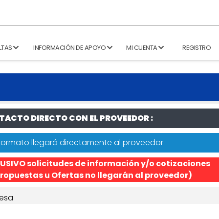
LTAS
INFORMACIÓN DE APOYO
MI CUENTA
REGISTRO
ACTO DIRECTO CON EL PROVEEDOR :
formato llegará directamente al proveedor
USIVO solicitudes de información y/o cotizaciones
ropuestas u Ofertas no llegarán al proveedor)
esa