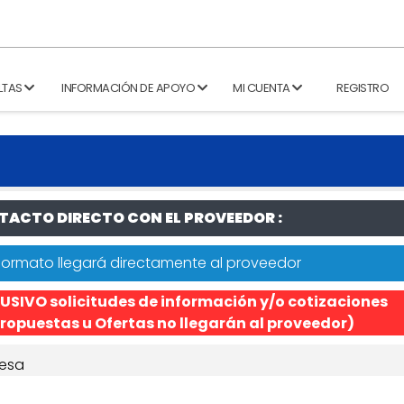
LTAS
INFORMACIÓN DE APOYO
MI CUENTA
REGISTRO
ACTO DIRECTO CON EL PROVEEDOR :
formato llegará directamente al proveedor
USIVO solicitudes de información y/o cotizaciones
ropuestas u Ofertas no llegarán al proveedor)
esa