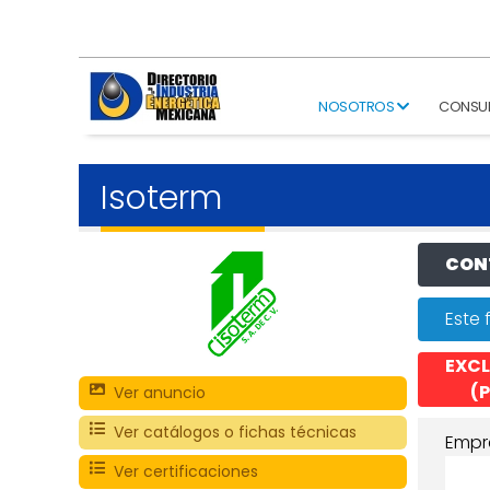
NOSOTROS
CONSU
Isoterm
CONT
Este 
EXCL
(P
Ver anuncio
Ver catálogos o fichas técnicas
Empr
Ver certificaciones