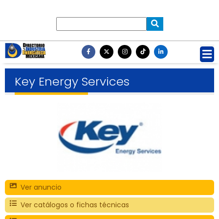
Key Energy Services
Ver anuncio
Ver catálogos o fichas técnicas