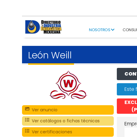
NOSOTROS
CONSU
León Weill
CONT
Este 
EXCL
(P
Ver anuncio
Ver catálogos o fichas técnicas
Empr
Ver certificaciones