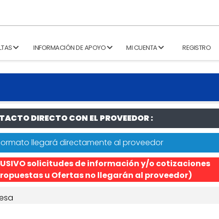
LTAS
INFORMACIÓN DE APOYO
MI CUENTA
REGISTRO
ACTO DIRECTO CON EL PROVEEDOR :
formato llegará directamente al proveedor
USIVO solicitudes de información y/o cotizaciones
ropuestas u Ofertas no llegarán al proveedor)
esa