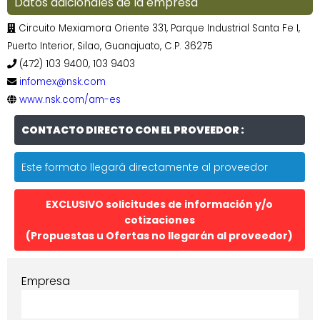
Datos adicionales de la empresa
Circuito Mexiamora Oriente 331, Parque Industrial Santa Fe I,
Puerto Interior, Silao, Guanajuato, C.P. 36275
(472) 103 9400, 103 9403
infomex@nsk.com
www.nsk.com/am-es
CONTACTO DIRECTO CON EL PROVEEDOR :
Este formato llegará directamente al proveedor
EXCLUSIVO solicitudes de información y/o
cotizaciones
(Propuestas u Ofertas no llegarán al proveedor)
Empresa