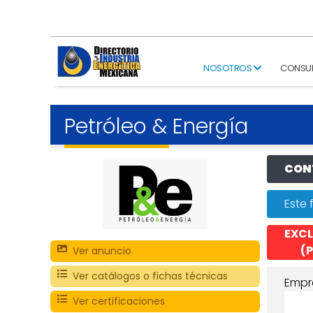
NOSOTROS
CONSU
Petróleo & Energía
CONT
Este 
EXCL
(P
Ver anuncio
Ver catálogos o fichas técnicas
Empr
Ver certificaciones