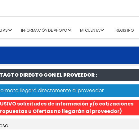
LTAS
INFORMACIÓN DE APOYO
MI CUENTA
REGISTRO
ACTO DIRECTO CON EL PROVEEDOR :
formato llegará directamente al proveedor
USIVO solicitudes de información y/o cotizaciones
ropuestas u Ofertas no llegarán al proveedor)
esa