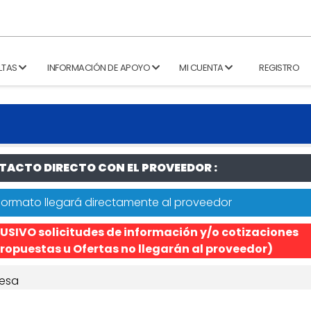
LTAS
INFORMACIÓN DE APOYO
MI CUENTA
REGISTRO
ACTO DIRECTO CON EL PROVEEDOR :
formato llegará directamente al proveedor
USIVO solicitudes de información y/o cotizaciones
ropuestas u Ofertas no llegarán al proveedor)
esa