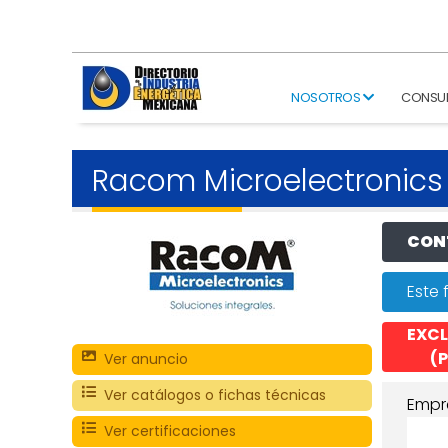
NOSOTROS
CONSU
Racom Microelectronics
CONT
Este 
EXCL
(P
Ver anuncio
Ver catálogos o fichas técnicas
Empr
Ver certificaciones