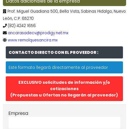
Datos adicionales de la empresa
Prof. Miguel Guadiana 500, Bella Vista, Sabinas Hidalgo, Nuevo
León, C.P. 65270
(82) 4242 1656
ancarasadecv@prodigy.net.mx
www.remolquesancira.mx
CONTACTO DIRECTO CON EL PROVEEDOR :
Este formato llegará directamente al proveedor
EXCLUSIVO solicitudes de información y/o
cotizaciones
(Propuestas u Ofertas no llegarán al proveedor)
Empresa