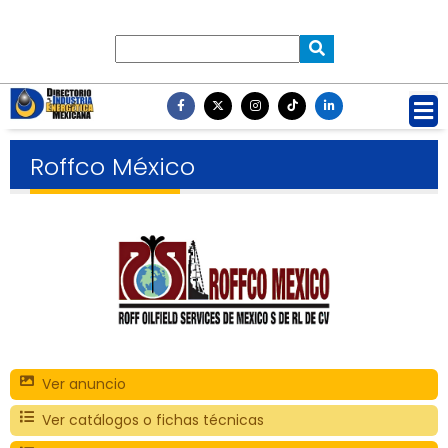
Roffco México
Ver anuncio
Ver catálogos o fichas técnicas