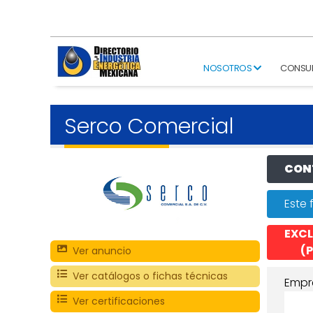
NOSOTROS
CONSU
Serco Comercial
CONT
Este 
EXCL
(P
Ver anuncio
Ver catálogos o fichas técnicas
Empr
Ver certificaciones