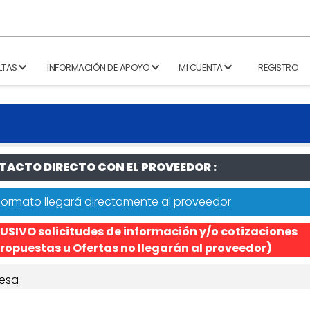
LTAS
INFORMACIÓN DE APOYO
MI CUENTA
REGISTRO
ACTO DIRECTO CON EL PROVEEDOR :
formato llegará directamente al proveedor
USIVO solicitudes de información y/o cotizaciones
ropuestas u Ofertas no llegarán al proveedor)
esa