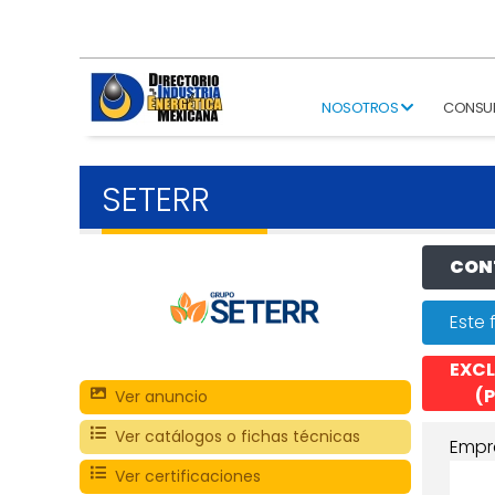
NOSOTROS
CONSU
SETERR
CONT
Este 
EXCL
(P
Ver anuncio
Ver catálogos o fichas técnicas
Empr
Ver certificaciones