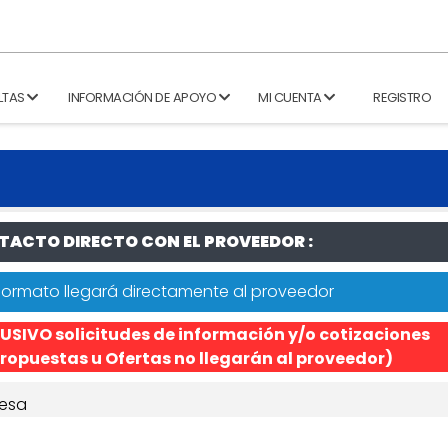
LTAS
INFORMACIÓN DE APOYO
MI CUENTA
REGISTRO
ACTO DIRECTO CON EL PROVEEDOR :
formato llegará directamente al proveedor
USIVO solicitudes de información y/o cotizaciones
ropuestas u Ofertas no llegarán al proveedor)
esa