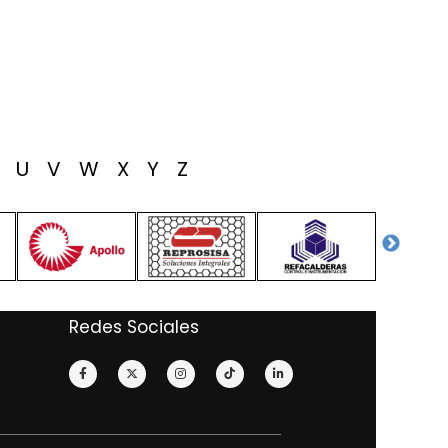
T
U
V
W
X
Y
Z
Redes Sociales