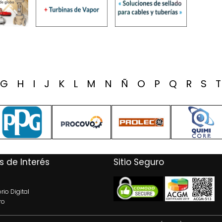
G
H
I
J
K
L
M
N
Ñ
O
P
Q
R
S
s de Interés
Sitio Seguro
rio Digital
ro