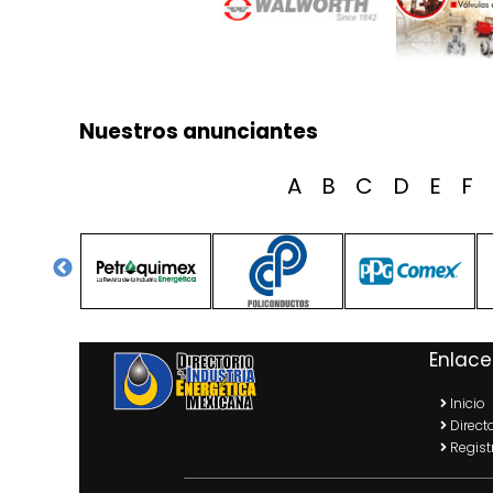
Nuestros anunciantes
A
B
C
D
E
F
Enlace
Inicio
Directo
Regist