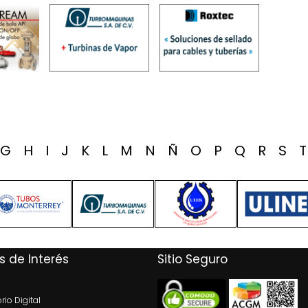
G
H
I
J
K
L
M
N
Ñ
O
P
Q
R
S
s de Interés
Sitio Seguro
rio Digital