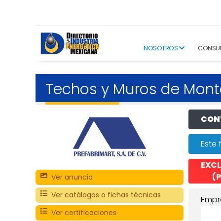
NOSOTROS
CONSU
Techos y Muros de Mont
CONT
Este 
EXCL
(P
Ver anuncio
Ver catálogos o fichas técnicas
Empr
Ver certificaciones