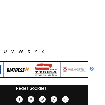
T
U
V
W
X
Y
Z
Redes Sociales