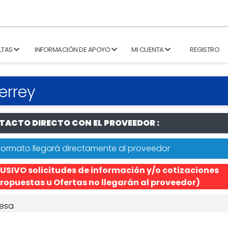
LTAS
INFORMACIÓN DE APOYO
MI CUENTA
REGISTRO
errey
ACTO DIRECTO CON EL PROVEEDOR :
formato llegará directamente al proveedor
USIVO solicitudes de información y/o cotizaciones
ropuestas u Ofertas no llegarán al proveedor)
esa