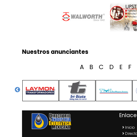
Nuestros anunciantes
A
B
C
D
E
F
Enlace
Inicio
Directo