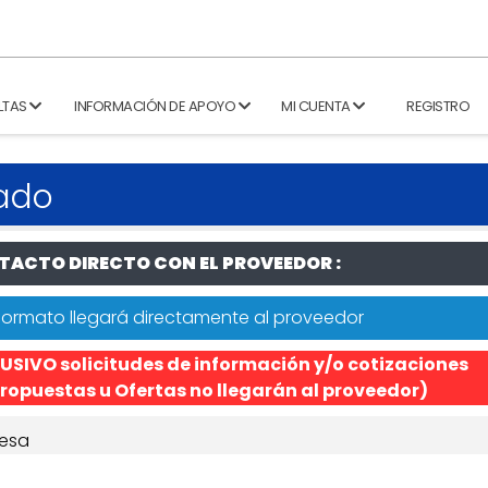
LTAS
INFORMACIÓN DE APOYO
MI CUENTA
REGISTRO
bado
ACTO DIRECTO CON EL PROVEEDOR :
formato llegará directamente al proveedor
USIVO solicitudes de información y/o cotizaciones
ropuestas u Ofertas no llegarán al proveedor)
esa