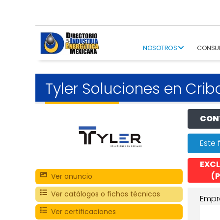
NOSOTROS
CONSU
Tyler Soluciones en Cri
CONT
Este 
EXCL
(P
Ver anuncio
Ver catálogos o fichas técnicas
Empr
Ver certificaciones