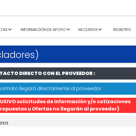
LTAS
INFORMACIÓN DE APOYO
MI CUENTA
REGISTRO
cladores)
ACTO DIRECTO CON EL PROVEEDOR :
formato llegará directamente al proveedor
USIVO solicitudes de información y/o cotizaciones
ropuestas u Ofertas no llegarán al proveedor)
esa