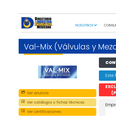
NOSOTROS
CONSU
Val-Mix (Válvulas y Mez
CONT
Este 
EXCL
(P
Ver anuncio
Ver catálogos o fichas técnicas
Empr
Ver certificaciones