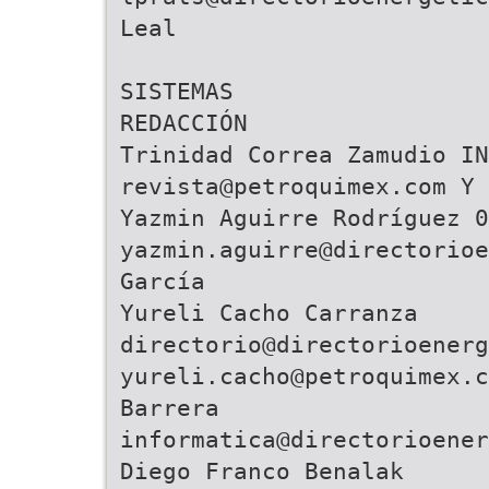
Leal
SISTEMAS
REDACCIÓN
Trinidad Correa Zamudio IN
revista@petroquimex.com Y 
Yazmin Aguirre Rodríguez 0
yazmin.aguirre@directorioe
García
Yureli Cacho Carranza
directorio@directorioenerg
yureli.cacho@petroquimex.
Barrera
informatica@directorioener
Diego Franco Benalak