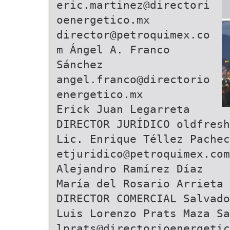
eric.martinez@directori
oenergetico.mx
director@petroquimex.co
m Ángel A. Franco
Sánchez
angel.franco@directorio
energetico.mx
Erick Juan Legarreta
DIRECTOR JURÍDICO oldfresh
Lic. Enrique Téllez Pachec
etjuridico@petroquimex.com
Alejandro Ramírez Díaz
María del Rosario Arrieta 
DIRECTOR COMERCIAL Salvado
Luis Lorenzo Prats Maza Sa
lprats@directorioenergetic